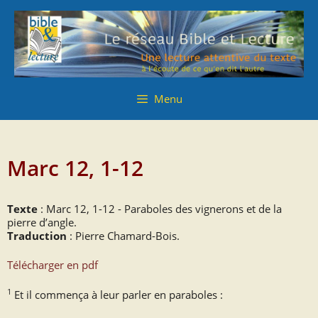
Aller
Aller
au
au
contenu
contenu
Menu
Marc 12, 1-12
Texte
: Marc 12, 1-12 - Paraboles des vignerons et de la
pierre d’angle.
Traduction
: Pierre Chamard-Bois.
Télécharger en pdf
1
Et il commença à leur parler en paraboles :