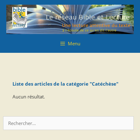
Aller
Aller
au
au
contenu
contenu
Menu
Liste des articles de la catégorie "Catéchèse"
Aucun résultat.
Rechercher :