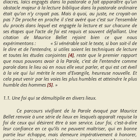
diacres, laïcs engagés dans la pastorale a fait apparaître qu’un
obstacle majeur à la lecture biblique dans la pastorale ordinaire
était qu’
on n’y croyait pas
. Mais à quoi, au juste, ne croyait-on
pas ? De proche en proche il s’est avéré que c’est sur l’ensemble
du procès dans lequel est engagée la lecture et sur chacune de
ses étapes que l’acte de foi est requis et souvent défaillant. Une
citation de Maurice Bellet rejoint bien ce que nous
expérimentons :
« Si vénérable soit le texte, si bon soit-il de
le dire et de l’entendre, si utiles soient les techniques de lecture
et toutes les études conjointes
[4]
, reste que le premier rapport
que nous pouvons avoir à la Parole, c’est de l’entendre comme
parole dans le lieu où en nous elle veut parler, et qui est cet éveil
à la vie qui lui mérite le nom d’Evangile, heureuse nouvelle. Et
cela peut venir par les voies les plus humbles et atteindre le plus
humble des hommes
[5]
. »
1.1. Une foi qui se démultiplie en divers lieux.
Ce parcours vivifiant de la Parole évoqué par Maurice
Bellet renvoie à une série de lieux en lesquels apparaît requise la
foi de ceux qui désirent être à son service. Leur
foi
, c'est-à-dire
leur confiance en ce qu’ils ne peuvent maîtriser, qui en bonne
partie leur échappe, mais demeure impérativement à honorer,