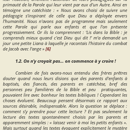
primauté de la Parole qui leur vient par eux d’un Autre. Ainsi en
témoigne une catéchiste :
« Nous avons choisi de suivre une
pédagogie s’inspirant de celle que Dieu a déployée envers
l’humanité. Nous n’avons pas de programme mais seulement
cette Parole qui parle aux enfants et que l’on présente
progressivement. Or ils la comprennent : ‘Lis dans la Bible : je
comprends mieux quand c’est Dieu qui dit !’ m’a demandé un
jour une petite Liana à laquelle je racontais l’histoire du combat
de Jacob avec l’ange »
[6]
1.2. On n’y croyait pas… on commence à y croire !
Combien de fois avons-nous entendu des frères prêtres
douter quand nous leurs disions que des parents d’enfants à
baptisés, des fiancés, des parents en catéchèse, bref des
personnes peu familières de la Bible et peu
pratiquantes,
pouvaient lire avec bonheur les textes bibliques ! Cependant les
choses évoluent. Beaucoup pensent désormais ce rapport aux
sources désirable, indispensable. Alors la question se déplace :
comment s’y prendre pour cette lecture ? Et pas seulement la
lecture des textes spontanément choisis par les parents et
apparemment simples :
« laissez venir à moi les petits enfants ».
Mais surtout quand les textes évoquent explicitement le mystère