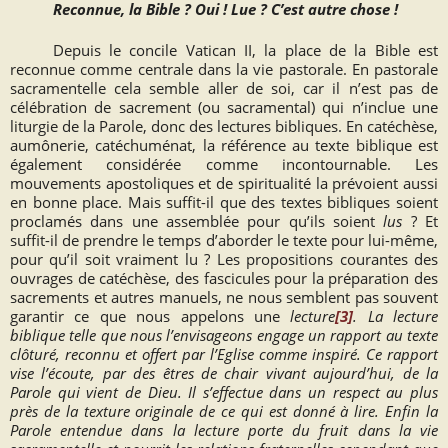
Reconnue, la Bible ? Oui ! Lue ? C’est autre chose !
Depuis le concile Vatican II, la place de la Bible est
reconnue comme centrale dans la vie pastorale. En pastorale
sacramentelle cela semble aller de soi, car il n’est pas de
célébration de sacrement (ou sacramental) qui n’inclue une
liturgie de la Parole, donc des lectures bibliques. En catéchèse,
aumônerie, catéchuménat, la référence au texte biblique est
également considérée comme incontournable. Les
mouvements apostoliques et de spiritualité la prévoient aussi
en bonne place. Mais suffit-il que des textes bibliques soient
proclamés dans une assemblée pour qu’ils soient
lus
? Et
suffit-il de prendre le temps d’aborder le texte pour lui-même,
pour qu’il soit vraiment lu ? Les propositions courantes des
ouvrages de catéchèse, des fascicules pour la préparation des
sacrements et autres manuels, ne nous semblent pas souvent
garantir ce que nous appelons une
lecture
[3]
. La lecture
biblique telle que nous l’envisageons engage un rapport au texte
clôturé, reconnu et offert par l’Eglise comme inspiré. Ce rapport
vise l’écoute, par des êtres de chair vivant aujourd’hui, de la
Parole qui vient de Dieu. Il s’effectue dans un respect au plus
près de la texture originale de ce qui est donné à lire. Enfin la
Parole entendue dans la lecture porte du fruit dans la vie