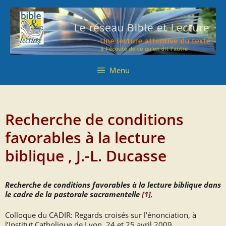
Aller
Aller
au
au
contenu
contenu
Menu
Recherche de conditions
favorables à la lecture
biblique , J.-L. Ducasse
Recherche de conditions favorables à la lecture biblique dans
le cadre de la pastorale sacramentelle
[1]
,
Colloque du CADIR: Regards croisés sur l’énonciation, à
l’Institut Catholique de Lyon, 24 et 25 avril 2009.