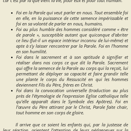
car c’est par là que vient la vie, pour eux et pour tout humain.
Foi en la
Parole
qui veut parler en nous. Tout ensemble foi
en elle, en la puissance de cette semence impérissable et
foi en sa volonté de parler en nous, humains.
Foi au
plus humble des hommes
considéré comme « être
de parole », susceptible autant que quiconque d’abriter
ce
lieu
(fut-il un espace intérieur inconnu de lui-même) et
apte à s’y laisser rencontrer par la Parole. Foi en l’homme
en son humilité.
Foi dans le
sacrement
et à son aptitude à signifier et
réaliser dans nos corps ce que dit la Parole. Sacrement
qui offre la semence de la Parole au corps qui la reçoit, lui
permettant de déployer sa capacité et faire grandir telle
une plante le corps du Ressuscité en qui les hommes
deviennent Fils du Père, frères en Christ.
Foi dans la
convocation universelle
(traduction au plus
près de l’étymologie de l’expression
Eglise catholique
telle
qu’elle apparaît dans le
Symbole des Apôtres)
. Foi en
l’œuvre du Père attirant par le Christ, Parole faite chair,
tout homme en son corps de gloire.
Il arrive que ce soient les enfants qui, par la justesse de
leur réaction, orientent l’attention de leurs
pédagogues
sur la