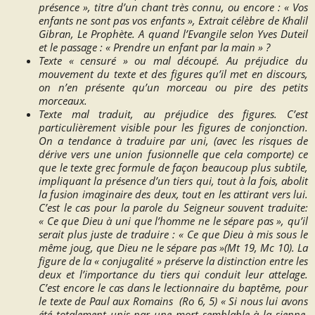
présence »
, titre d’un chant très connu, ou encore :
« Vos
enfants ne sont pas vos enfants »,
Extrait célèbre de Khalil
Gibran,
Le Prophète.
A quand l’Evangile selon Yves Duteil
et le passage :
« Prendre un enfant par la main »
?
Texte
« censuré »
ou mal découpé. Au préjudice du
mouvement du texte et des figures qu’il met en discours,
on n’en présente qu’un morceau ou pire des petits
morceaux.
Texte mal traduit, au préjudice des figures. C’est
particulièrement visible pour les figures de conjonction.
On a tendance à traduire par
uni
, (avec les risques de
dérive vers une union fusionnelle que cela comporte) ce
que le texte grec formule de façon beaucoup plus subtile,
impliquant la présence d’un tiers qui, tout à la fois, abolit
la fusion imaginaire des deux, tout en les attirant vers lui.
C’est le cas pour la parole du Seigneur souvent traduite:
« Ce que Dieu à uni que l’homme ne le sépare pas »
, qu’il
serait plus juste de traduire :
« Ce que Dieu à mis sous le
même joug, que Dieu ne le sépare pas »
(Mt 19, Mc 10). La
figure de la
« conjugalité »
préserve la distinction entre les
deux et l’importance du tiers qui conduit leur attelage.
C’est encore le cas dans le lectionnaire du baptême, pour
le texte de Paul aux Romains (Ro 6, 5)
« Si nous lui avons
été totalement unis par une mort semblable à la sienne,