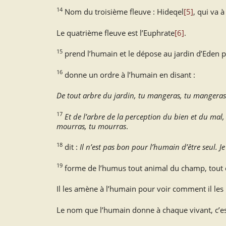
14
Nom du troisième fleuve : Hideqel
[5]
, qui va à
Le quatrième fleuve est l’Euphrate
[6]
.
15
prend l’humain et le dépose au jardin d’Eden po
16
donne un ordre à l’humain en disant :
De tout arbre du jardin, tu mangeras, tu mangeras
17
Et de l’arbre de la perception du bien et du mal
mourras, tu mourras
.
18
dit :
Il n’est pas bon pour l’humain d’être seul. Je
19
forme de l’humus tout animal du champ, tout o
Il les amène à l’humain pour voir comment il le
Le nom que l’humain donne à chaque vivant, c’e