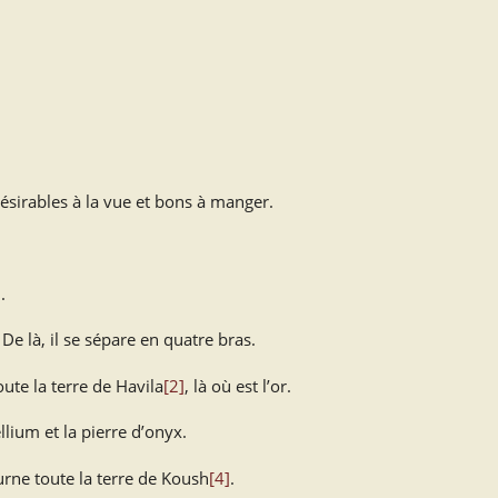
ésirables à la vue et bons à manger.
.
De là, il se sépare en quatre bras.
oute la terre de Havila
[2]
, là où est l’or.
llium et la pierre d’onyx.
ourne toute la terre de Koush
[4]
.