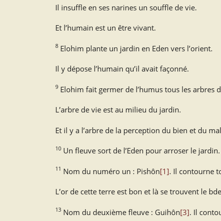
Il insuffle en ses narines un souffle de vie.
Et l’humain est un être vivant.
8
Elohim plante un jardin en Eden vers l’orient.
Il y dépose l’humain qu’il avait façonné.
9
Elohim fait germer de l’humus tous les arbres d
L’arbre de vie est au milieu du jardin.
Et il y a l’arbre de la perception du bien et du mal
10
Un fleuve sort de l’Eden pour arroser le jardin. 
11
Nom du numéro un : Pishôn
[1]
. Il contourne t
L’or de cette terre est bon et là se trouvent le bde
13
Nom du deuxième fleuve : Guihôn
[3]
. Il cont