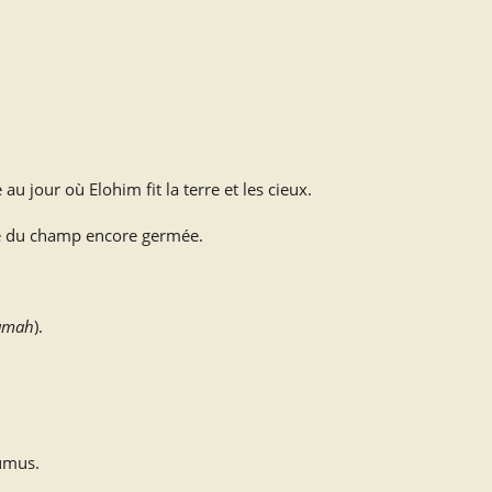
au jour où Elohim fit la terre et les cieux.
be du champ encore germée.
amah
).
umus.