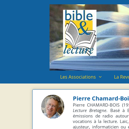
Aller
Aller
au
au
contenu
contenu
Les Associations
La Rev
Pierre Chamard-Boi
Pierre CHAMARD-BOIS (1951
Lecture Bretagne
. Basé à 
émissions de radio autour 
vocations à la lecture. Laïc
ajusteur, informaticien ou 