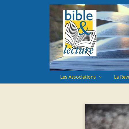
Aller
Aller
au
au
contenu
contenu
Les Associations
La Rev