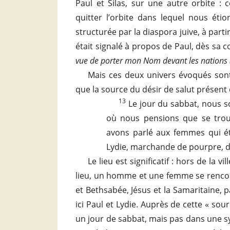
Paul et Silas, sur une autre orbite 
quitter l’orbite dans lequel nous étio
structurée par la diaspora juive, à parti
était signalé à propos de Paul, dès sa c
vue de porter mon Nom devant les nations (paï
Mais ces deux univers évoqués sont-
que la source du désir de salut présent c
13
Le jour du sabbat, nous so
où nous pensions que se trouv
avons parlé aux femmes qui é
Lydie, marchande de pourpre, de 
Le lieu est significatif : hors de la v
lieu, un homme et une femme se rencont
et Bethsabée, Jésus et la Samaritaine, p
ici Paul et Lydie. Auprès de cette « so
un jour de sabbat, mais pas dans une sy