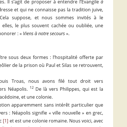
es. Il s’agit de proposer à entendre l’Évangile
à
resse et qui ne connaisse pas la tradition juive,
. Cela suppose, et nous sommes invités à le
 elles, le plus souvent cachée ou oubliée, une
honorer : «
Viens à notre secours
».
ître sous deux formes : l’hospitalité offerte par
ôlier de la prison où Paul et Silas se retrouvent,
uis Troas, nous avons filé tout droit vers
12
ers Néapolis.
De là vers Philippes, qui est la
Macédoine, et une colonie.
iption apparemment sans intérêt particulier que
s : Néapolis signifie « ville nouvelle » en grec,
ec
[1]
et est une colonie romaine. Nous voici, avec