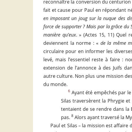
reconnaître la conversion du centurion 
fait et cause pour Paul en répondant n
en imposant un joug sur la nuque des dis
force de supporter ? Mais par la grâce du
manière qu’eux
. » (Actes 15, 11) Quel 
deviennent la norme : «
de la même ma
circulaire pour en informer les diverse
levé, mais l’essentiel reste à faire : n
extension de l’annonce à des Juifs 
autre culture. Non plus une mission de
du monde.
6
Ayant été empêchés par le Sa
Silas traversèrent la Phrygie et
tentaient de se rendre dans la B
8
pas.
Alors ayant traversé la Mys
Paul et Silas – la mission est affair