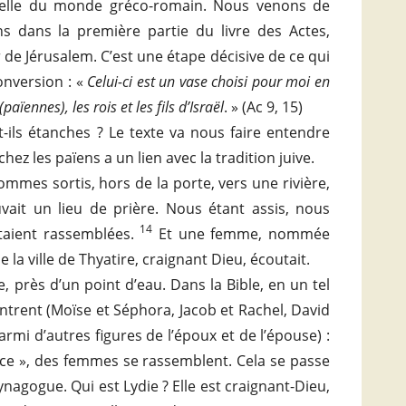
: celle du monde gréco-romain. Nous venons de
ns dans la première partie du livre des Actes,
r de Jérusalem. C’est une étape décisive de ce qui
onversion : «
Celui-ci est un vase choisi pour moi en
ennes), les rois et les fils d’Israël
. » (Ac 9, 15)
ils étanches ? Le texte va nous faire entendre
hez les païens a un lien avec la tradition juive.
mmes sortis, hors de la porte, vers une rivière,
ait un lieu de prière. Nous étant assis, nous
14
taient rassemblées.
Et une femme, nommée
la ville de Thyatire, craignant Dieu, écoutait.
ille, près d’un point d’eau. Dans la Bible, en un tel
rent (Moïse et Séphora, Jacob et Rachel, David
armi d’autres figures de l’époux et de l’épouse) :
urce », des femmes se rassemblent. Cela se passe
nagogue. Qui est Lydie ? Elle est craignant-Dieu,