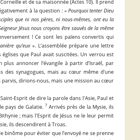
Corneille et de sa maisonnée (Actes 10). Il prend
égativement à la question :
« Pourquoi tenter Dieu
ciples que ni nos pères, ni nous-mêmes, ont eu la
 Seigneur Jésus nous croyons être sauvés de la même
renversement ! Ce sont les païens convertis qui
nière qu’eux
». L’assemblée prépare une lettre
s églises que Paul avait suscitées. Un verrou est
on plus annoncer l’évangile à partir d’Israël, par
dans des synagogues, mais au cœur même d’une
s parvis, dirions-nous, mais une mission au cœur
int-Esprit de dire la parole dans l'Asie, Paul et
7
 le pays de Galatie.
Arrivés près de la Mysie, ils
ithynie ; mais l'Esprit de Jésus ne le leur permit
ie, ils descendirent à Troas.
e de binôme pour éviter que l’envoyé ne se prenne